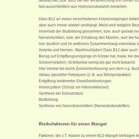
beobachtet, bzw. auch bei der Verabreichung von hohen Do
fast ausschließlich aus Hydroxocobalamin bestehen.
Dass B12 an vielen verschiedenen Körpervorgängen beteiligt
aber auch immer wieder verdrängt. Meist wird lediglich Bez
innerhalb der Blutbildung genommen, bzw. auch gerade noc
Nervenfunktion, bzw. der Erhaltung des Myelins, weil die 
hier deutlich und im zeitlichen Zusammenhang erkennbar s
Anämie und Nerven- /Myelinschäden! Dass B12 aber auch 
Bezug auf Entgiftungsvorgänge im Körper hat, bspw. bei d
Schwermetallen, ist teilweise wenig bis gar nicht bekannt.
Hier einmal die
kurze Zusammenfassung
aus dem o.g. Buch
Abbau spezieller Fettsäuren (z. B. aus Milchprodukten)
Entgiftung bestimmter Eiweißverbindungen
Homocystein (Schutz vor Arteriosklerose!)
Synthese der Erbsubstanz
Blutbildung
Synthese von Neurotransmittern (Nervenbotenstoffen)
Risikofaktoren für einen Mangel
Faktoren, die z.T. massiv zu einem B12-Mangel beitragen k