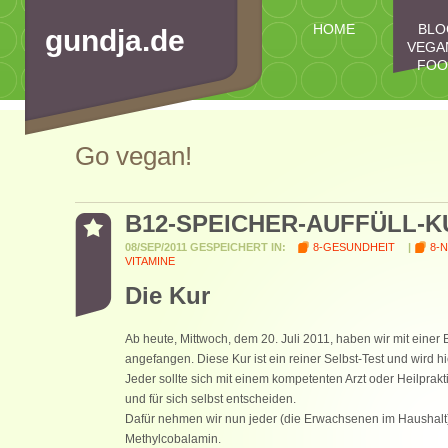
HOME
BLO
gundja.de
VEGA
FOO
IMPRESSUM
Go vegan!
B12-SPEICHER-AUFFÜLL-K
08/SEP/2011 GESPEICHERT IN:
8-GESUNDHEIT
|
8-
VITAMINE
Die Kur
Ab heute, Mittwoch, dem 20. Juli 2011, haben wir mit einer 
angefangen. Diese Kur ist ein reiner Selbst-Test und wird h
Jeder sollte sich mit einem kompetenten Arzt oder Heilpra
und für sich selbst entscheiden.
Dafür nehmen wir nun jeder (die Erwachsenen im Haushalt) 
Methylcobalamin.