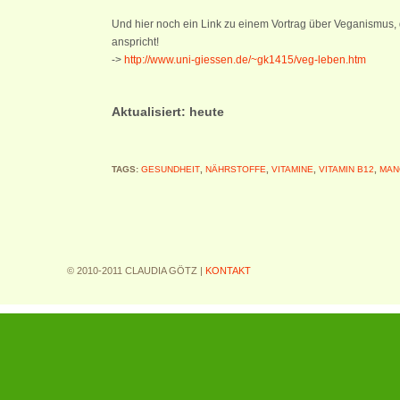
Und hier noch ein Link zu einem Vortrag über Veganismus
anspricht!
->
http://www.uni-giessen.de/~gk1415/veg-leben.htm
Aktualisiert: heute
TAGS:
GESUNDHEIT
,
NÄHRSTOFFE
,
VITAMINE
,
VITAMIN B12
,
MAN
© 2010-2011 CLAUDIA GÖTZ |
KONTAKT