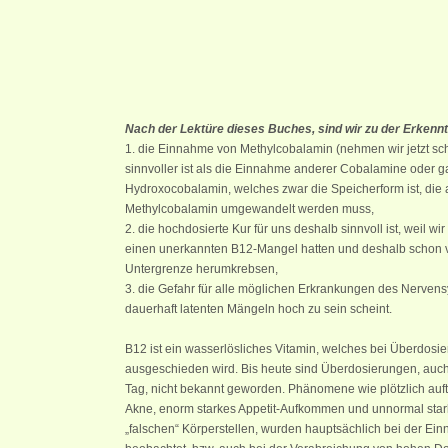
Nach der Lektüre dieses Buches, sind wir zu der Erken
1. die Einnahme von Methylcobalamin (nehmen wir jetzt sch
sinnvoller ist als die Einnahme anderer Cobalamine oder ga
Hydroxocobalamin, welches zwar die Speicherform ist, die a
Methylcobalamin umgewandelt werden muss,
2. die hochdosierte Kur für uns deshalb sinnvoll ist, weil w
einen unerkannten B12-Mangel hatten und deshalb schon v
Untergrenze herumkrebsen,
3. die Gefahr für alle möglichen Erkrankungen des Nervens
dauerhaft latenten Mängeln hoch zu sein scheint.
B12 ist ein wasserlösliches Vitamin, welches bei Überdosi
ausgeschieden wird. Bis heute sind Überdosierungen, auch
Tag, nicht bekannt geworden. Phänomene wie plötzlich auftr
Akne, enorm starkes Appetit-Aufkommen und unnormal st
„falschen“ Körperstellen, wurden hauptsächlich bei der 