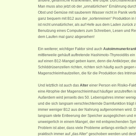
andere, gefährliche Krankheiten, wie bspw. Durchfallerkra
Man muss also jetzt ob der „unnatürlichen“ Ernährung dur
Obst und Gemüse mit sauberem Wasser nicht in Panik verfa
ganz bequem mit B12 aus der „sortenreinen“ Produktion in
ist nicht unnatürlicher, als auf Hefe aus dem Laden zurück z
Benutzung eines Computers zum Schreiben, Lesen und Rec
dem Laufen mal ganz abgesehen!
Ein weiterer, wichtiger Faktor sind auch
Autoimmunerkran
mittlerweile gehäuft auftretende Hashimoto-Thyreoiditis ein
auf einen B12-Mangel geben kann, denn die Antikörper, di
Schilddrüsenzellen richten, richten sich häufig auch gegen 
Magenschleimhautzellen, die für die Produktion des Intrinsi
Und letztlich ist auch das
Alter
einer Person ein Risiko-Fak
eine Atrophie der Magenschleimhaut häufiger anzutreffen ist,
Außerdem wird jenseits des 50. Lebensjahres immer weniger
und die sich langsam verschlechternde Darmfunktion trägt i
immer weniger B12 aus der Nahrung aufgenommen wird. De
langsam stete Entleerung der Speicher ausgeglichen und
unweigerlich in einem Mangel, der mit entsprechenden Sy
Problem ist aber, dass viele Probleme anfangs einfach sehr
praktisch immer auf „das Alter“ geschoben werden und desh