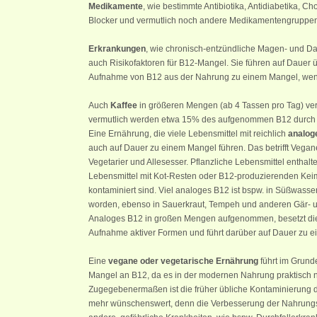
Medikamente
, wie bestimmte Antibiotika, Antidiabetika, C
Blocker und vermutlich noch andere Medikamentengruppe
Erkrankungen
, wie chronisch-entzündliche Magen- und D
auch Risikofaktoren für B12-Mangel. Sie führen auf Dauer 
Aufnahme von B12 aus der Nahrung zu einem Mangel, wenn 
Auch
Kaffee
in größeren Mengen (ab 4 Tassen pro Tag) ver
vermutlich werden etwa 15% des aufgenommen B12 durch Ka
Eine Ernährung, die viele Lebensmittel mit reichlich
analog
auch auf Dauer zu einem Mangel führen. Das betrifft Vegan
Vegetarier und Allesesser. Pflanzliche Lebensmittel enthal
Lebensmittel mit Kot-Resten oder B12-produzierenden Keim
kontaminiert sind. Viel analoges B12 ist bspw. in Süßwas
worden, ebenso in Sauerkraut, Tempeh und anderen Gär- u
Analoges B12 in großen Mengen aufgenommen, besetzt die
Aufnahme aktiver Formen und führt darüber auf Dauer zu 
Eine
vegane oder vegetarische Ernährung
führt im Grund
Mangel an B12, da es in der modernen Nahrung praktisch 
Zugegebenermaßen ist die früher übliche Kontaminierung d
mehr wünschenswert, denn die Verbesserung der Nahrungs