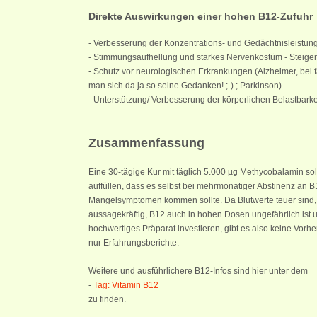
Direkte Auswirkungen einer hohen B12-Zufuhr
- Verbesserung der Konzentrations- und Gedächtnisleistun
- Stimmungsaufhellung und starkes Nervenkostüm - Steiger
- Schutz vor neurologischen Erkrankungen (Alzheimer, bei 
man sich da ja so seine Gedanken! ;-) ; Parkinson)
- Unterstützung/ Verbesserung der körperlichen Belastbarke
Zusammenfassung
Eine 30-tägige Kur mit täglich 5.000 µg Methycobalamin so
auffüllen, dass es selbst bei mehrmonatiger Abstinenz an B
Mangelsymptomen kommen sollte. Da Blutwerte teuer sind, 
aussagekräftig, B12 auch in hohen Dosen ungefährlich ist un
hochwertiges Präparat investieren, gibt es also keine Vorhe
nur Erfahrungsberichte.
Weitere und ausführlichere B12-Infos sind hier unter dem
-
Tag: Vitamin B12
zu finden.