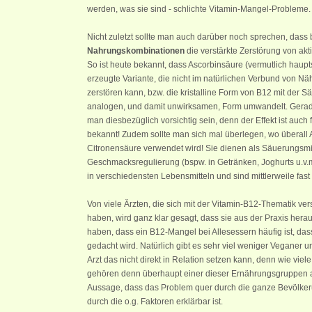
werden, was sie sind - schlichte Vitamin-Mangel-Probleme.
Nicht zuletzt sollte man auch darüber noch sprechen, dass
Nahrungskombinationen
die verstärkte Zerstörung von ak
So ist heute bekannt, dass Ascorbinsäure (vermutlich haup
erzeugte Variante, die nicht im natürlichen Verbund von Nä
zerstören kann, bzw. die kristalline Form von B12 mit der Sä
analogen, und damit unwirksamen, Form umwandelt. Gerade 
man diesbezüglich vorsichtig sein, denn der Effekt ist auch
bekannt! Zudem sollte man sich mal überlegen, wo überall 
Citronensäure verwendet wird! Sie dienen als Säuerungsmit
Geschmacksregulierung (bspw. in Getränken, Joghurts u.v.m
in verschiedensten Lebensmitteln und sind mittlerweile fast 
Von viele Ärzten, die sich mit der Vitamin-B12-Thematik ve
haben, wird ganz klar gesagt, dass sie aus der Praxis her
haben, dass ein B12-Mangel bei Allesessern häufig ist, das
gedacht wird. Natürlich gibt es sehr viel weniger Veganer u
Arzt das nicht direkt in Relation setzen kann, denn wie viel
gehören denn überhaupt einer dieser Ernährungsgruppen a
Aussage, dass das Problem quer durch die ganze Bevölkeru
durch die o.g. Faktoren erklärbar ist.