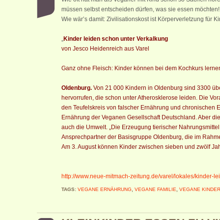
müssen selbst entscheiden dürfen, was sie essen möchten
Wie wär’s damit: Zivilisationskost ist Körperverletzung für Ki
„
Kinder leiden schon unter Verkalkung
von Jesco Heidenreich aus Varel
Ganz ohne Fleisch: Kinder können bei dem Kochkurs lernen
Oldenburg.
Von 21 000 Kindern in Oldenburg sind 3300 über
hervorrufen, die schon unter Atherosklerose leiden. Die Vor
den Teufelskreis von falscher Ernährung und chronischen 
Ernährung der Veganen Gesellschaft Deutschland. Aber di
auch die Umwelt. „Die Erzeugung tierischer Nahrungsmittel i
Ansprechpartner der Basisgruppe Oldenburg, die im Rahme
Am 3. August können Kinder zwischen sieben und zwölf Jah
http://www.neue-mitmach-zeitung.de/varel/lokales/kinder-l
TAGS:
VEGANE ERNÄHRUNG
,
VEGANE FAMILIE
,
VEGANE KINDE