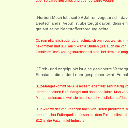
über 80 Jahre fleischlos und über 60 Jahre vegan!
„Norbert Moch lebt seit 29 Jahren vegetarisch, d
Deutschlands (Vebu) ist überzeugt davon, dass ei
gut auf seine Nährstoffversorgung achte.“
Ob rein pflanzlich oder durchschnittlich omnivor, wer sich
bekommen und u.U. auch krank! Studien (u.a auch die von L
Omnivore Bevölkerungsdurchschnitt sind, bei dem alle mö
„“Dreh- und Angelpunkt ist eine gesicherte Verso
Substanz, die in der Leber gespeichert wird. Enthalt
B12-Mangel kommt bei Allesessern ebenfalls sehr häufig vor
unerkannt einen B12-Mangel und das über Jahre. Man verläs
Mangel untersucht, weil sie meist selbst viel stärker auf ih
B12 wird weder von Pflanzen noch von Tieren produziert, so
unnatürlicher Futterquelle müssen mit dem Futter selbst m
B12 ist die Futtermittel-Industrie!