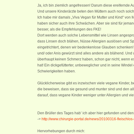
Ja, ich bin ziemlich angefressen! Darum diese ereifernde 
Und unsere Kinderärzte beten den Müttern auch noch solche
Ich habe mir damals „Viva Vegan für Mutter und Kind“ von
haben sicher auch ihre Schwächen. Aber sie sind für jeman
besser, als die Empfehlungen des FKE!
Dort werden auch solche Lebensmittel wie Linsen angesproc
dass Linsen doch blähen, Nüsse Allergien auslösen und S
eingetrichtert, denen wir bedenkenlose Glauben schenken!
und/ oder Anis gewürzt sind alles andere als blähend. Und
überhaupt keinen Schmerz haben, schon gar nicht, wenn es 
hat! Ein dickgefütterter, unbeweglicher und in seine Windel
Schwierigkeiten haben.
Glücklicherweise gibt es inzwischen viele vegane Kinder,
die beweisen, dass sie gesund und munter sind und den alle
darauf, dass vegane Kinder weniger unter Allergien und vie
Den Brüller des Tages hab’ ich aber hier gefunden und den
->
http://www.chirurgie-portal.de/news/20100316-fleischlos-
Hervorhebungen durch mich: