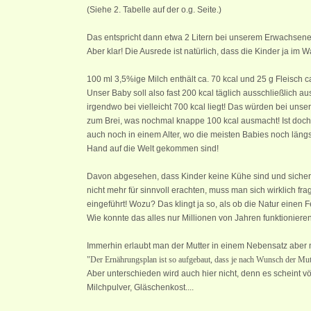
(Siehe 2. Tabelle auf der o.g. Seite.)
Das entspricht dann etwa 2 Litern bei unserem Erwachsene
Aber klar! Die Ausrede ist natürlich, dass die Kinder ja im
100 ml 3,5%ige Milch enthält ca. 70 kcal und 25 g Fleisch ca
Unser Baby soll also fast 200 kcal täglich ausschließlich a
irgendwo bei vielleicht 700 kcal liegt! Das würden bei 
zum Brei, was nochmal knappe 100 kcal ausmacht! Ist doch 
auch noch in einem Alter, wo die meisten Babies noch läng
Hand auf die Welt gekommen sind!
Davon abgesehen, dass Kinder keine Kühe sind und sicher eh
nicht mehr für sinnvoll erachten, muss man sich wirklich fr
eingeführt! Wozu? Das klingt ja so, als ob die Natur einen 
Wie konnte das alles nur Millionen von Jahren funktioniere
Immerhin erlaubt man der Mutter in einem Nebensatz aber n
"Der Ernährungsplan ist so aufgebaut, dass je nach Wunsch der Mutte
Aber unterschieden wird auch hier nicht, denn es scheint v
Milchpulver, Gläschenkost....