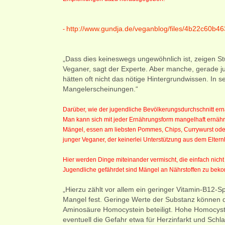
http://www.gundja.de/veganblog/files/4b22c60
-
„Dass dies keineswegs ungewöhnlich ist, zeigen St
Veganer, sagt der Experte. Aber manche, gerade j
hätten oft nicht das nötige Hintergrundwissen. In
Mangelerscheinungen.“
Darüber, wie der jugendliche Bevölkerungsdurchschnitt ernä
Man kann sich mit jeder Ernährungsform mangelhaft ernähr
Mängel, essen am liebsten Pommes, Chips, Currywurst od
junger Veganer, der keinerlei Unterstützung aus dem Eltern
Hier werden Dinge miteinander vermischt, die einfach nic
Jugendliche gefährdet sind Mängel an Nährstoffen zu bek
„Hierzu zählt vor allem ein geringer Vitamin-B12-Spi
Mangel fest. Geringe Werte der Substanz können 
Aminosäure Homocystein beteiligt. Hohe Homocystei
eventuell die Gefahr etwa für Herzinfarkt und Schl