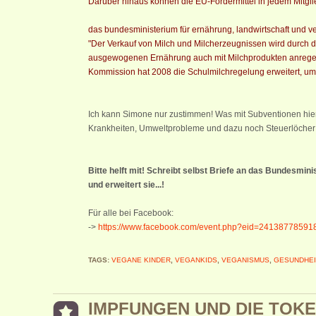
Darüber hinaus können die EU-Fördermittel in jedem Mitgli
das bundesministerium für ernährung, landwirtschaft und 
"Der Verkauf von Milch und Milcherzeugnissen wird durch 
ausgewogenen Ernährung auch mit Milchprodukten anregen,
Kommission hat 2008 die Schulmilchregelung erweitert, um
Ich kann Simone nur zustimmen! Was mit Subventionen hier 
Krankheiten, Umweltprobleme und dazu noch Steuerlöcher
Bitte helft mit! Schreibt selbst Briefe an das Bundesmin
und erweitert sie...!
Für alle bei Facebook:
->
https://www.facebook.com/event.php?eid=24138778591
TAGS:
VEGANE KINDER
,
VEGANKIDS
,
VEGANISMUS
,
GESUNDHEI
IMPFUNGEN UND DIE TOKE