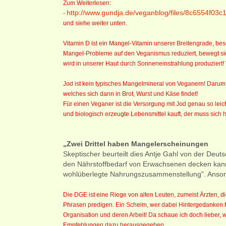
Zum Weiterlesen:
http://www.gundja.de/veganblog/files/8c6554f
-
und siehe weiter unten.
Vitamin D ist ein Mangel-Vitamin unserer Breitengrade, be
Mangel-Probleme auf den Veganismus reduziert, bewegt sic
wird in unserer Haut durch Sonneneinstrahlung produziert! W
Jod ist kein typisches Mangelmineral von Veganern! Darum w
welches sich dann in Brot, Wurst und Käse findet!
Für einen Veganer ist die Versorgung mit Jod genau so leicht
und biologisch erzeugte Lebensmittel kauft, der muss sich 
„Zwei Drittel haben Mangelerscheinungen
Skeptischer beurteilt dies Antje Gahl von der Deu
den Nährstoffbedarf von Erwachsenen decken kann
wohlüberlegte Nahrungszusammenstellung". Anson
Die DGE ist eine Riege von alten Leuten, zumeist Ärzten, die
Phrasen predigen. Ein Schelm, wer dabei Hintergedanken hat
Organisation und deren Arbeit! Da schaue ich doch lieber, 
Empfehlungen dazu herausgegeben.