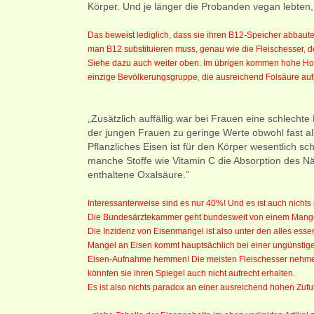
Körper. Und je länger die Probanden vegan lebten,
Das beweist lediglich, dass sie ihren B12-Speicher abbaut
man B12 substituieren muss, genau wie die Fleischesser, 
Siehe dazu auch weiter oben. Im übrigen kommen hohe Hom
einzige Bevölkerungsgruppe, die ausreichend Folsäure auf
„Zusätzlich auffällig war bei Frauen eine schlech
der jungen Frauen zu geringe Werte obwohl fast a
Pflanzliches Eisen ist für den Körper wesentlich 
manche Stoffe wie Vitamin C die Absorption des N
enthaltene Oxalsäure.“
Interessanterweise sind es nur 40%! Und es ist auch nichts
Die Bundesärztekammer geht bundesweit von einem Mangel
Die Inzidenz von Eisenmangel ist also unter den alles ess
Mangel an Eisen kommt hauptsächlich bei einer ungünsti
Eisen-Aufnahme hemmen! Die meisten Fleischesser nehmen 
könnten sie ihren Spiegel auch nicht aufrecht erhalten.
Es ist also nichts paradox an einer ausreichend hohen Zuf