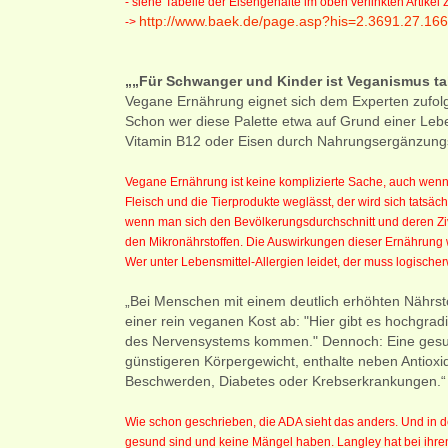
- siehe Tabelle der Eisengehalte im oben verlinkten Artikel 
http://www.baek.de/page.asp?his=2.3691.27.16
->
„„Für Schwanger und Kinder ist Veganismus t
Vegane Ernährung eignet sich dem Experten zufolg
Schon wer diese Palette etwa auf Grund einer Lebe
Vitamin B12 oder Eisen durch Nahrungsergänzungs
Vegane Ernährung ist keine komplizierte Sache, auch wenn d
Fleisch und die Tierprodukte weglässt, der wird sich tatsä
wenn man sich den Bevölkerungsdurchschnitt und deren Ziv
den Mikronährstoffen. Die Auswirkungen dieser Ernährung w
Wer unter Lebensmittel-Allergien leidet, der muss logische
„Bei Menschen mit einem deutlich erhöhten Nährsto
einer rein veganen Kost ab: "Hier gibt es hochgrad
des Nervensystems kommen." Dennoch: Eine gesunde
günstigeren Körpergewicht, enthalte neben Antioxid
Beschwerden, Diabetes oder Krebserkrankungen.“
Wie schon geschrieben, die ADA sieht das anders. Und in de
gesund sind und keine Mängel haben. Langley hat bei ihre