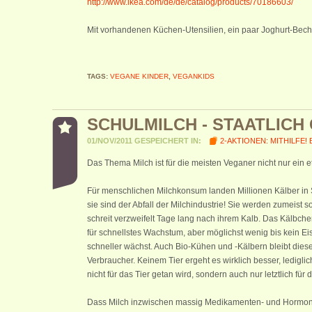
http://www.ikea.com/de/de/catalog/products/70186603/
Mit vorhandenen Küchen-Utensilien, ein paar Joghurt-Beche
TAGS:
VEGANE KINDER
,
VEGANKIDS
SCHULMILCH - STAATLIC
01/NOV/2011 GESPEICHERT IN:
2-AKTIONEN: MITHILFE! 
Das Thema Milch ist für die meisten Veganer nicht nur ein 
Für menschlichen Milchkonsum landen Millionen Kälber in S
sie sind der Abfall der Milchindustrie! Sie werden zumeist s
schreit verzweifelt Tage lang nach ihrem Kalb. Das Kälbch
für schnellstes Wachstum, aber möglichst wenig bis kein Eis
schneller wächst. Auch Bio-Kühen und -Kälbern bleibt dieses
Verbraucher. Keinem Tier ergeht es wirklich besser, lediglic
nicht für das Tier getan wird, sondern auch nur letztlich fü
Dass Milch inzwischen massig Medikamenten- und Hormon- Rü