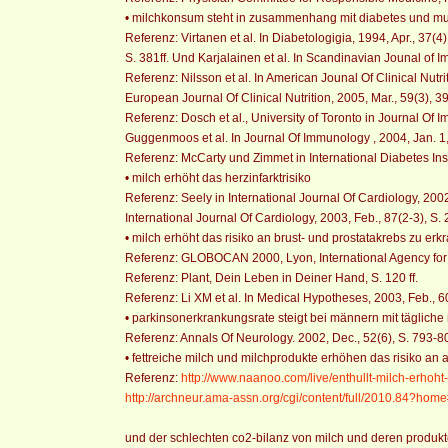
• milchkonsum steht in zusammenhang mit diabetes und mul
Referenz: Virtanen et al. In Diabetologigia, 1994, Apr., 37(4)
S. 381ff. Und Karjalainen et al. In Scandinavian Jounal of I
Referenz: Nilsson et al. In American Jounal Of Clinical Nutri
European Journal Of Clinical Nutrition, 2005, Mar., 59(3), 
Referenz: Dosch et al., University of Toronto in Journal Of 
Guggenmoos et al. In Journal Of Immunology , 2004, Jan. 1
Referenz: McCarty und Zimmet in International Diabetes Inst
• milch erhöht das herzinfarktrisiko
Referenz: Seely in International Journal Of Cardiology, 200
International Journal Of Cardiology, 2003, Feb., 87(2-3), S.
• milch erhöht das risiko an brust- und prostatakrebs zu erk
Referenz: GLOBOCAN 2000, Lyon, International Agency fo
Referenz: Plant, Dein Leben in Deiner Hand, S. 120 ff.
Referenz: Li XM et al. In Medical Hypotheses, 2003, Feb., 6
• parkinsonerkrankungsrate steigt bei männern mit täglich
Referenz: Annals Of Neurology. 2002, Dec., 52(6), S. 793-80
• fettreiche milch und milchprodukte erhöhen das risiko an
Referenz:
http://www.naanoo.com/live/enthullt-milch-erhoht
http://archneur.ama-assn.org/cgi/content/full/2010.84?h
und der schlechten co2-bilanz von milch und deren produkten