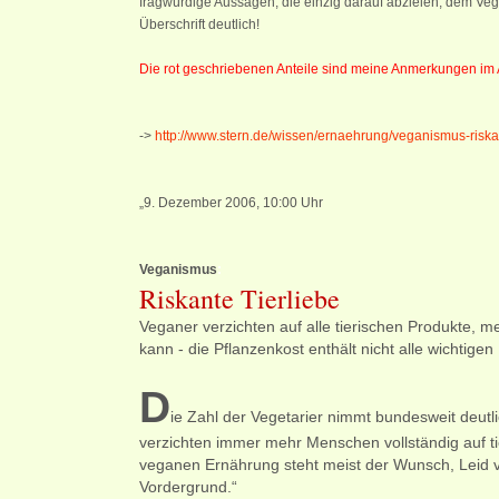
fragwürdige Aussagen, die einzig darauf abzielen, dem Veg
Überschrift deutlich!
Die rot geschriebenen Anteile sind meine Anmerkungen im A
->
http://www.stern.de/wissen/ernaehrung/veganismus-riska
„9. Dezember 2006, 10:00 Uhr
Veganismus
:
Riskante Tierliebe
Veganer verzichten auf alle tierischen Produkte, m
kann - die Pflanzenkost enthält nicht alle wichtigen
D
ie Zahl der Vegetarier nimmt bundesweit deutli
verzichten immer mehr Menschen vollständig auf tie
veganen Ernährung steht meist der Wunsch, Leid vo
Vordergrund.“