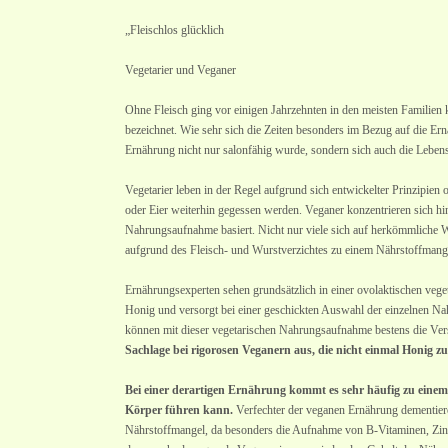
„Fleischlos glücklich
Vegetarier und Veganer
Ohne Fleisch ging vor einigen Jahrzehnten in den meisten Familien k
bezeichnet. Wie sehr sich die Zeiten besonders im Bezug auf die Ern
Ernährung nicht nur salonfähig wurde, sondern sich auch die Lebensm
Vegetarier leben in der Regel aufgrund sich entwickelter Prinzipien
oder Eier weiterhin gegessen werden. Veganer konzentrieren sich hing
Nahrungsaufnahme basiert. Nicht nur viele sich auf herkömmliche W
aufgrund des Fleisch- und Wurstverzichtes zu einem Nährstoffman
Ernährungsexperten sehen grundsätzlich in einer ovolaktischen vege
Honig und versorgt bei einer geschickten Auswahl der einzelnen N
können mit dieser vegetarischen Nahrungsaufnahme bestens die Vers
Sachlage bei rigorosen Veganern aus, die nicht einmal Honig z
Bei einer derartigen Ernährung kommt es sehr häufig zu eine
Körper führen kann.
Verfechter der veganen Ernährung dementieren
Nährstoffmangel, da besonders die Aufnahme von B-Vitaminen, Zink,