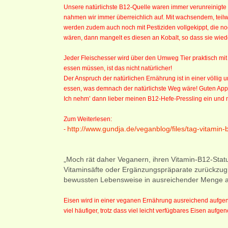
Unsere natürlichste B12-Quelle waren immer verunreinigte
nahmen wir immer überreichlich auf. Mit wachsendem, teil
werden zudem auch noch mit Pestiziden vollgekippt, die n
wären, dann mangelt es diesen an Kobalt, so dass sie wi
Jeder Fleischesser wird über den Umweg Tier praktisch mit 
essen müssen, ist das nicht natürlicher!
Der Anspruch der natürlichen Ernährung ist in einer völlig
essen, was demnach der natürlichste Weg wäre! Guten Appe
Ich nehm’ dann lieber meinen B12-Hefe-Pressling ein und mö
Zum Weiterlesen:
http://www.gundja.de/veganblog/files/tag-vitamin
-
„Moch rät daher Veganern, ihren Vitamin-B12-Statu
Vitaminsäfte oder Ergänzungspräparate zurückzugre
bewussten Lebensweise in ausreichender Menge auf
Eisen wird in einer veganen Ernährung ausreichend aufgen
viel häufiger, trotz dass viel leicht verfügbares Eisen aufg