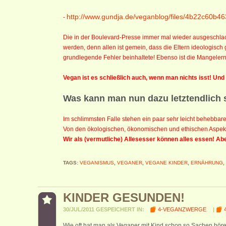
http://www.gundja.de/veganblog/files/4b22c60
-
Die in der Boulevard-Presse immer mal wieder ausgeschla
werden, denn allen ist gemein, dass die Eltern ideologisch ge
grundlegende Fehler beinhaltete! Ebenso ist die Mangeler
Vegan ist es schließlich auch, wenn man nichts isst! Und
Was kann man nun dazu letztendlich
Im schlimmsten Falle stehen ein paar sehr leicht behebbar
Von den ökologischen, ökonomischen und ethischen Aspek
Wir als (vermutliche) Allesesser können alles essen! Abe
TAGS:
VEGANISMUS
,
VEGANER
,
VEGANE KINDER
,
ERNÄHRUNG
,
KINDER GESUNDEN!
30/JUL/2011 GESPEICHERT IN:
4-VEGANZWERGE
|
Wie oft hat man als Veganer mit Kind schon so Sachen höre