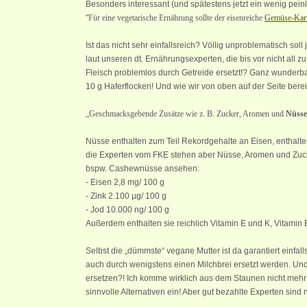
Besonders interessant (und spätestens jetzt ein wenig pein
"
Für eine vegetarische Ernährung sollte der eisenreiche
Gemüse-Karto
Ist das nicht sehr einfallsreich? Völlig unproblematisch sol
laut unseren dt. Ernährungsexperten, die bis vor nicht all 
Fleisch problemlos durch Getreide ersetzt!? Ganz wunderbar
10 g Haferflocken! Und wie wir von oben auf der Seite ber
„Geschmacksgebende Zusätze wie z. B. Zucker, Aromen und
Nüsse
Nüsse enthalten zum Teil Rekordgehalte an Eisen, enthalte
die Experten vom FKE stehen aber Nüsse, Aromen und Zuck
bspw. Cashewnüsse ansehen:
- Eisen 2,8 mg/ 100 g
- Zink 2.100 µg/ 100 g
- Jod 10.000 ng/ 100 g
Außerdem enthalten sie reichlich Vitamin E und K, Vitamin 
Selbst die „dümmste“ vegane Mutter ist da garantiert einfal
auch durch wenigstens einen Milchbrei ersetzt werden. Und 
ersetzen?! Ich komme wirklich aus dem Staunen nicht mehr
sinnvolle Alternativen ein! Aber gut bezahlte Experten sin