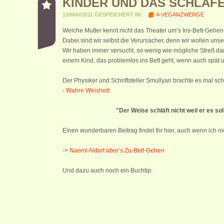
KINDER UND DAS SCHLAF
13/MAI/2011 GESPEICHERT IN:
4-VEGANZWERGE
Welche Mutter kennt nicht das Theater um’s Ins-Bett-Gehen
Dabei sind wir selbst die Verursacher, denn wir wollen un
Wir haben immer versucht, so wenig wie mögliche Streß da
einem Kind, das problemlos ins Bett geht, wenn auch spät und
Der Physiker und Schriftsteller Smullyan brachte es mal sc
-
Wahre Weisheit
"Der Weise schläft nicht weil er es soll
Einen wunderbaren Beitrag findet Ihr hier, auch wenn ich n
->
Naomi Aldort über’s Zu-Bett-Gehen
Und dazu auch noch ein Buchtip: