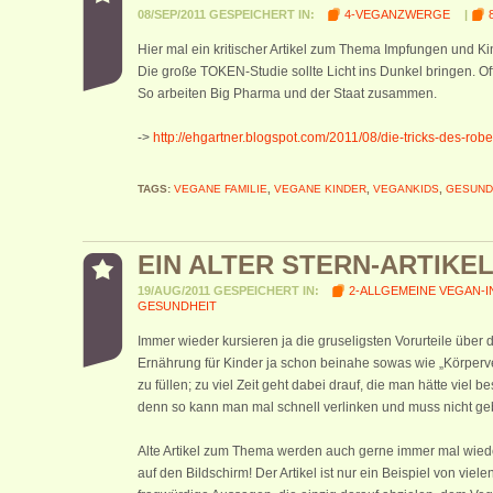
08/SEP/2011 GESPEICHERT IN:
4-VEGANZWERGE
|
Hier mal ein kritischer Artikel zum Thema Impfungen und Ki
Die große TOKEN-Studie sollte Licht ins Dunkel bringen. Of
So arbeiten Big Pharma und der Staat zusammen.
->
http://ehgartner.blogspot.com/2011/08/die-tricks-des-rober
TAGS:
VEGANE FAMILIE
,
VEGANE KINDER
,
VEGANKIDS
,
GESUND
EIN ALTER STERN-ARTIKE
19/AUG/2011 GESPEICHERT IN:
2-ALLGEMEINE VEGAN-
GESUNDHEIT
Immer wieder kursieren ja die gruseligsten Vorurteile üb
Ernährung für Kinder ja schon beinahe sowas wie „Körperver
zu füllen; zu viel Zeit geht dabei drauf, die man hätte v
denn so kann man mal schnell verlinken und muss nicht ge
Alte Artikel zum Thema werden auch gerne immer mal wieder
auf den Bildschirm! Der Artikel ist nur ein Beispiel von vie