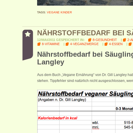
TAGS:
VEGANE KINDER
NÄHRSTOFFBEDARF BEI S
12/MAI/2011 GESPEICHERT IN:
8-GESUNDHEIT
|
2-
8-VITAMINE
|
4-VEGANZWERGE
|
4-ESSEN
|
Nährstoffbedarf bei Säuglin
Langley
Aus dem Buch „Vegane Ernährung“ von Dr. Gill Langley habe
stehen. Tippfehler sind natürlich nicht ausgeschlossen, wen