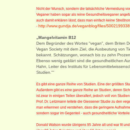
Nicht der Wunsch, sondern die tatsächliche Vermeidung von
Veganer haben sogar als reine Gesundheitsveganer angefang
auch damit erklären lässt, dass man einfach keine Streßhor
http://www.gundja.de/veganblog/files/50021993
-
„Mangelvitamin B12
Dem Begründer des Wortes "vegan", dem Briten Don
Vegan Society mit dem Ziel, die Ausbeutung von Ti
bekannt. Schätzungen, wonach bis zu zehn Prozent 
Ebenso wenig geklärt sind die gesundheitlichen Aus
Hahn, Leiter des Instituts für Lebensmittelwissens
Studien.““
Es gibt eine ganze Reihe von Studien. Eine der größten St
Außerdem gibt es eine ganze Reihe an Studien, deren Sic
ist zwar in einigen Teilen überaltert, jedoch voll von Studie
Prof. Dr. Leitzmann leitete die Giessener Studie zu den v
man erkennen und verstehen, dass die geringere Aufnahme
sondern sogar im Gegenteil - auch gesundheitliche Vorteile 
Donald Watson wurde übrigens 95 Jahre alt und war fit und g