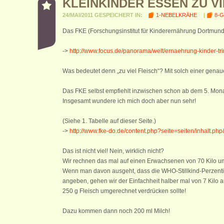
KLEINKINDER ESSEN ZU VI
24/MAI/2011 GESPEICHERT IN:
1-NEBELKRÄHE
|
8-
Das FKE (Forschungsinstitut für Kinderernährung Dortmund) 
->
http://www.focus.de/panorama/welt/ernaehrung-kinder-t
Was bedeutet denn „zu viel Fleisch“? Mit solch einer genaue
Das FKE selbst empfiehlt inzwischen schon ab dem 5. Monat
Insgesamt wundere ich mich doch aber nun sehr!
(Siehe 1. Tabelle auf dieser Seite.)
->
http://www.fke-do.de/content.php?seite=seiten/inhalt.ph
Das ist nicht viel! Nein, wirklich nicht?
Wir rechnen das mal auf einen Erwachsenen von 70 Kilo u
Wenn man davon ausgeht, dass die WHO-Stillkind-Perzentil
angeben, gehen wir der Einfachheit halber mal von 7 Kilo a
250 g Fleisch umgerechnet verdrücken sollte!
Dazu kommen dann noch 200 ml Milch!