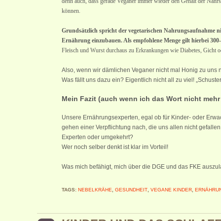
denn auch, dass gerade Veganer immer wieder den Gehalt der Nährst
können.
Grundsätzlich spricht der vegetarischen Nahrungsaufnahme nic
Ernährung einzubauen. Als empfohlene Menge gilt hierbei 30
Fleisch und Wurst durchaus zu Erkrankungen wie Diabetes, Gicht o
Also, wenn wir dämlichen Veganer nicht mal Honig zu uns n
Was fällt uns dazu ein? Eigentlich nicht all zu viel! „Schust
Mein Fazit (auch wenn ich das Wort nicht mehr
Unsere Ernährungsexperten, egal ob für Kinder- oder Erwac
gehen einer Verpflichtung nach, die uns allen nicht gefall
Experten oder umgekehrt?
Wer noch selber denkt ist klar im Vorteil!
Was mich befähigt, mich über die DGE und das FKE auszul
TAGS:
NEBELKRÄHE
,
GESUNDHEIT
,
VEGANE KINDER
,
ERNÄHRU