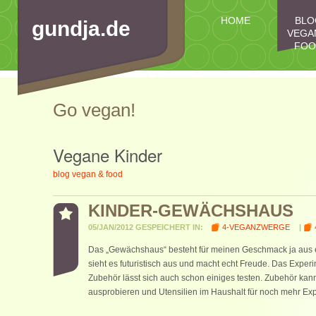
HOME
BLO
gundja.de
VEGA
FOO
Go vegan!
Vegane Kinder
blog vegan & food
KINDER-GEWÄCHSHAUS
05/JAN/2012 GESPEICHERT IN:
4-VEGANZWERGE
|
Das „Gewächshaus“ besteht für meinen Geschmack ja aus ein
sieht es futuristisch aus und macht echt Freude. Das Experi
Zubehör lässt sich auch schon einiges testen. Zubehör kan
ausprobieren und Utensilien im Haushalt für noch mehr Ex