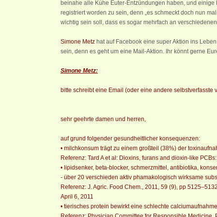
beinahe alle Kühe Euter-Entzündungen haben, und einige be
registriert worden zu sein, denn „es schmeckt doch nun mal
wichtig sein soll, dass es sogar mehrfach an verschiedenen
Simone Metz
hat auf Facebook eine super Aktion ins Lebe
sein, denn es geht um eine Mail-Aktion. Ihr könnt gerne Eur
Simone Metz:
bitte schreibt eine Email (oder eine andere selbstverfasste 
sehr geehrte damen und herren,
auf grund folgender gesundheitlicher konsequenzen:
• milchkonsum trägt zu einem großteil (38%) der toxinaufn
Referenz: Tard A et al: Dioxins, furans and dioxin-like PCB
• lipidsenker, beta-blocker, schmerzmittel, antibiotika, konse
- über 20 verschieden aktiv phamakologisch wirksame sub
Referenz: J. Agric. Food Chem., 2011, 59 (9), pp 5125–513
April 6, 2011
• tierisches protein bewirkt eine schlechte calciumaufnahm
Referenz: Physician Committee for Responsible Medicine, 