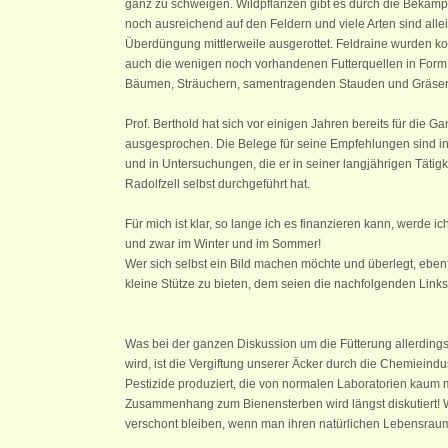
ganz zu schweigen. Wildpflanzen gibt es durch die Bekäm
noch ausreichend auf den Feldern und viele Arten sind alle
Überdüngung mittlerweile ausgerottet. Feldraine wurden ko
auch die wenigen noch vorhandenen Futterquellen in Form
Bäumen, Sträuchern, samentragenden Stauden und Gräser
Prof. Berthold hat sich vor einigen Jahren bereits für die G
ausgesprochen. Die Belege für seine Empfehlungen sind in 
und in Untersuchungen, die er in seiner langjährigen Tätigke
Radolfzell selbst durchgeführt hat.
Für mich ist klar, so lange ich es finanzieren kann, werde i
und zwar im Winter und im Sommer!
Wer sich selbst ein Bild machen möchte und überlegt, eben
kleine Stütze zu bieten, dem seien die nachfolgenden Link
Was bei der ganzen Diskussion um die Fütterung allerding
wird, ist die Vergiftung unserer Äcker durch die Chemieindu
Pestizide produziert, die von normalen Laboratorien kaum 
Zusammenhang zum Bienensterben wird längst diskutiert! 
verschont bleiben, wenn man ihren natürlichen Lebensraum