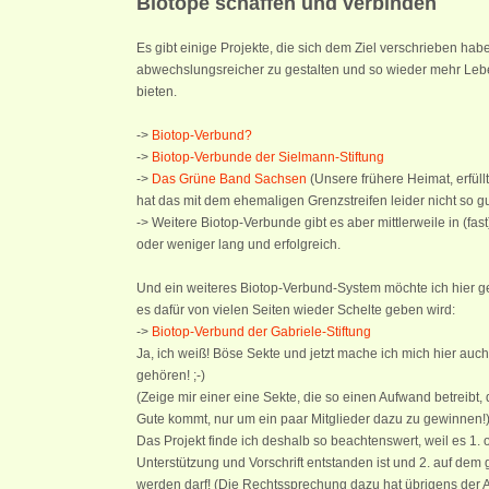
Biotope schaffen und verbinden
Es gibt einige Projekte, die sich dem Ziel verschrieben ha
abwechslungsreicher zu gestalten und so wieder mehr Lebe
bieten.
->
Biotop-Verbund?
->
Biotop-Verbunde der Sielmann-Stiftung
->
Das Grüne Band Sachsen
(Unsere frühere Heimat, erfüll
hat das mit dem ehemaligen Grenzstreifen leider nicht so gu
-> Weitere Biotop-Verbunde gibt es aber mittlerweile in (fa
oder weniger lang und erfolgreich.
Und ein weiteres Biotop-Verbund-System möchte ich hier g
es dafür von vielen Seiten wieder Schelte geben wird:
->
Biotop-Verbund der Gabriele-Stiftung
Ja, ich weiß! Böse Sekte und jetzt mache ich mich hier auc
gehören! ;-)
(Zeige mir einer eine Sekte, die so einen Aufwand betreibt
Gute kommt, nur um ein paar Mitglieder dazu zu gewinnen!
Das Projekt finde ich deshalb so beachtenswert, weil es 1. 
Unterstützung und Vorschrift entstanden ist und 2. auf dem
werden darf! (Die Rechtssprechung dazu hat übrigens der 