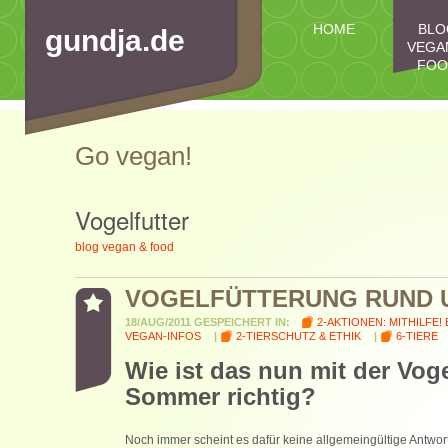
HOME
BLO
gundja.de
VEGA
FOO
Go vegan!
Vogelfutter
blog vegan & food
VOGELFÜTTERUNG RUND U
18/AUG/2011 GESPEICHERT IN:
2-AKTIONEN: MITHILFE! 
VEGAN-INFOS
|
2-TIERSCHUTZ & ETHIK
|
6-TIERE
Wie ist das nun mit der Vog
Sommer richtig?
Noch immer scheint es dafür keine allgemeingültige Antwort