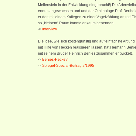
Meilenstein in der Entwicklung eingebracht!) Die Artenvielfalt
enorm angewachsen und und der Ornithologe Prof. Berthold 
er dort mit einem Kollegen zu einer Vogelzählung antrat! Ein
so „kleinem“ Raum konnte er kaum benennen.
->
Interview
Die Idee, wie sich kostengünstig und auf einfachste Art u
mit Hilfe von Hecken realisieren lassen, hat Hermann Benj
mit seinem Bruder Heinrich Benjes zusammen entwickelt.
->
Benjes-Hecke?
->
Spiegel-Spezial-Beitrag 2/1995