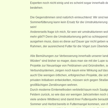
Experten noch nicht einig und es scheint sogar innerhalb d
bestehen.
Die Gegenstimmen sind natürlich einleuchtend: Wir sind kei
Sommerfütterung kann kein Ersatz für die Umstrukturierung 
sein!
Andererseits frage ich mich, für wen wir umstrukturieren w
mehr gibt?! Denn die Umstrukturierung geht so schleppen
ausgehen muss, dass es diese auf Dauer gar nicht geben wir
Rahmen, der ausreichend Futter für die Vögel zum Überlebe
Alle Bemühungen zur Verbesserung innerhalb unserer landw
Wüsten“ sind bisher so mager, dass man sie mit der Lupe 
Projekte zur Neuanlage von Feldrainen und Grünstreifen, s
Verbundsystemen, zeigen noch kaum eine Wirkung auf das 
auch! Die wenigen örtlichen, erfolgreichen Projekte, die si
privaten Initiativen entwickelten, müssen sich gegen Stra
großflächigen Zerstörungen wehren.
Durch moderne Erntemethoden verbleibt kaum noch Saatgut,
Feldern zurück, so wie das vor wenigen Jahrzehnten noch ü
viele andere Wildtiere) sind damit ihrer Futterquelle beraub
Sommer und Herbst bereits in Futtermangel kommen, von ih