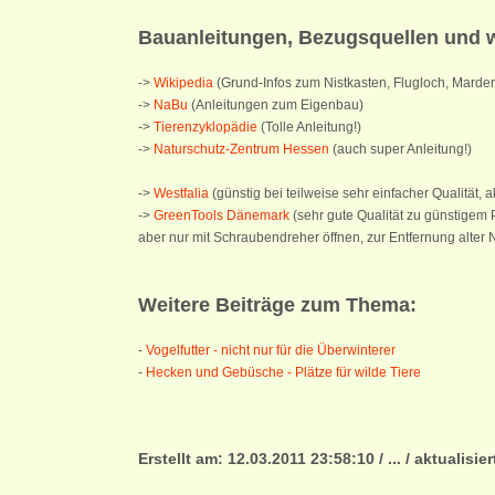
Bauanleitungen, Bezugsquellen und w
->
Wikipedia
(Grund-Infos zum Nistkasten, Flugloch, Marder
->
NaBu
(Anleitungen zum Eigenbau)
->
Tierenzyklopädie
(Tolle Anleitung!)
->
Naturschutz-Zentrum Hessen
(auch super Anleitung!)
->
Westfalia
(günstig bei teilweise sehr einfacher Qualität, 
->
GreenTools Dänemark
(sehr gute Qualität zu günstigem P
aber nur mit Schraubendreher öffnen, zur Entfernung alter 
Weitere Beiträge zum Thema:
-
Vogelfutter - nicht nur für die Überwinterer
-
Hecken und Gebüsche - Plätze für wilde Tiere
Erstellt am: 12.03.2011 23:58:10 / ... / aktualisie