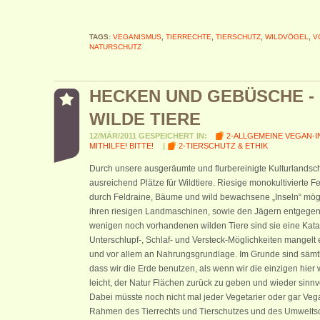
TAGS:
VEGANISMUS
,
TIERRECHTE
,
TIERSCHUTZ
,
WILDVÖGEL
,
V
NATURSCHUTZ
HECKEN UND GEBÜSCHE -
WILDE TIERE
12/MÄR/2011 GESPEICHERT IN:
2-ALLGEMEINE VEGAN-
MITHILFE! BITTE!
|
2-TIERSCHUTZ & ETHIK
Durch unsere ausgeräumte und flurbereinigte Kulturlandsch
ausreichend Plätze für Wildtiere. Riesige monokultivierte 
durch Feldraine, Bäume und wild bewachsene „Inseln“ möge
ihren riesigen Landmaschinen, sowie den Jägern entgegen
wenigen noch vorhandenen wilden Tiere sind sie eine Kat
Unterschlupf-, Schlaf- und Versteck-Möglichkeiten mangelt
und vor allem an Nahrungsgrundlage. Im Grunde sind sämtli
dass wir die Erde benutzen, als wenn wir die einzigen hier
leicht, der Natur Flächen zurück zu geben und wieder sinnvo
Dabei müsste noch nicht mal jeder Vegetarier oder gar Veg
Rahmen des Tierrechts und Tierschutzes und des Umweltsch