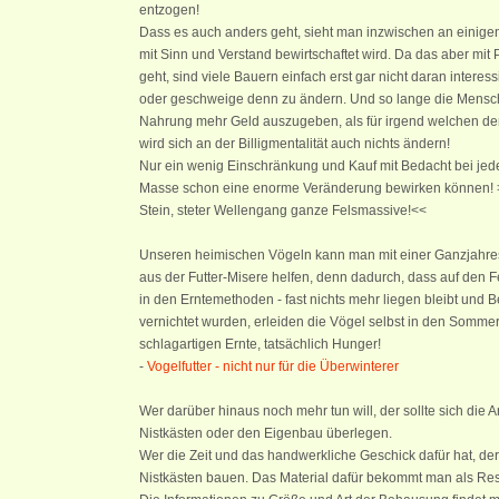
entzogen!
Dass es auch anders geht, sieht man inzwischen an einige
mit Sinn und Verstand bewirtschaftet wird. Da das aber mit
geht, sind viele Bauern einfach erst gar nicht daran interessi
oder geschweige denn zu ändern. Und so lange die Menschen
Nahrung mehr Geld auszugeben, als für irgend welchen de
wird sich an der Billigmentalität auch nichts ändern!
Nur ein wenig Einschränkung und Kauf mit Bedacht bei je
Masse schon eine enorme Veränderung bewirken können! >
Stein, steter Wellengang ganze Felsmassive!<<
Unseren heimischen Vögeln kann man mit einer Ganzjahres
aus der Futter-Misere helfen, denn dadurch, dass auf den 
in den Erntemethoden - fast nichts mehr liegen bleibt und 
vernichtet wurden, erleiden die Vögel selbst in den Somm
schlagartigen Ernte, tatsächlich Hunger!
-
Vogelfutter - nicht nur für die Überwinterer
Wer darüber hinaus noch mehr tun will, der sollte sich die 
Nistkästen oder den Eigenbau überlegen.
Wer die Zeit und das handwerkliche Geschick dafür hat, der
Nistkästen bauen. Das Material dafür bekommt man als Res