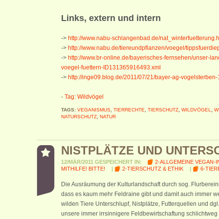
Links, extern und intern
->
http://www.nabu-schlangenbad.de/nat_winterfuetterung.h
->
http://www.nabu.de/tiereundpflanzen/voegel/tippsfuerdie
->
http://www.br-online.de/bayerisches-fernsehen/unser-land
voegel-fuettern-ID131365916493.xml
->
http://inge09.blog.de/2011/07/21/bayer-ag-vogelsterben
-
Tag: Wildvögel
TAGS:
VEGANISMUS
,
TIERRECHTE
,
TIERSCHUTZ
,
WILDVÖGEL
,
W
NATURSCHUTZ
,
NATUR
NISTPLÄTZE UND UNTERS
12/MÄR/2011 GESPEICHERT IN:
2-ALLGEMEINE VEGAN-
MITHILFE! BITTE!
|
2-TIERSCHUTZ & ETHIK
|
6-TIER
Die Ausräumung der Kulturlandschaft durch sog. Flurbereini
dass es kaum mehr Feldraine gibt und damit auch immer we
wilden Tiere Unterschlupf, Nistplätze, Futterquellen und dgl
unsere immer irrsinnigere Feldbewirtschaftung schlichtwe